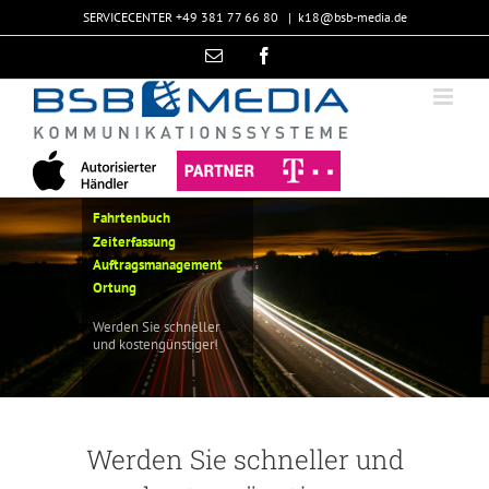
Skip
SERVICECENTER
+49 381 77 66 80
|
k18@bsb-media.de
to
Email
Facebook
content
Werden Sie schneller und